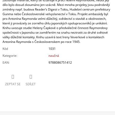
zasluhuje materiál, který se vztahuje k práci Noémi Raymondové, neboť její
dílo bylo dosud zkoumáno jen vzácně. Mezi mnoha projekty jsou podrobněji
zmíněny např. budova Reader’s Digest v Tokiu, Hudební centrum prefektury
Gunma nebo Československé velvyslanectví v Tokiu. Projekt ambasády byl
pro Antonína Raymonda velmi důležitý, svědectví o stavbě a okolnostech,
které ji provázely ze zorného úhlu japonských spolupracovníků je unikátní.
Knihu uvozuje studie Heleny Čapkové o předválečné činnosti Raymondovy
společnosti v Japonsku se zaměřením na snahu neztratit za druhé světové
války důležité kontakty. Knihu uzavírá text Ireny Veverkové o kontaktech
Antonína Raymonda s Československem po roce 1945.
Kód
1031
Kategorie
:
naučná
EAN
:
9788086751412
ZEPTAT SE
SDÍLET