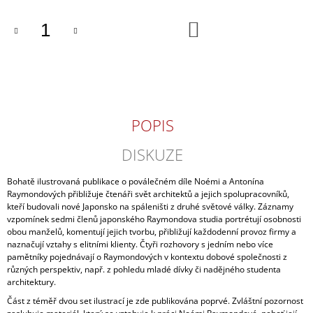
J
E
DO
KOŠÍKU
M
E
NÁLEPKY
Z
JAPONSKA
POPIS
99
Kč
DISKUZE
Bohatě ilustrovaná publikace o poválečném díle Noémi a Antonína
Raymondových přibližuje čtenáři svět architektů a jejich spolupracovníků,
kteří budovali nové Japonsko na spáleništi z druhé světové války. Záznamy
vzpomínek sedmi členů japonského Raymondova studia portrétují osobnosti
obou manželů, komentují jejich tvorbu, přibližují každodenní provoz firmy a
naznačují vztahy s elitními klienty. Čtyři rozhovory s jedním nebo více
pamětníky pojednávají o Raymondových v kontextu dobové společnosti z
různých perspektiv, např. z pohledu mladé dívky či nadějného studenta
architektury.
Část z téměř dvou set ilustrací je zde publikována poprvé. Zvláštní pozornost