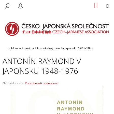
K
Přejít
NÁKUP
M
HLEDAT
na
KOŠÍK
O
PŘIHLÁŠENÍ
ZPĚT
ZPĚT
obsah
Š
Í
C
K
O
P
O
Domů
publikace
/
naučná
/
Antonín Raymond v Japonsku 1948-1976
T
ANTONÍN RAYMOND V
Ř
E
JAPONSKU 1948-1976
B
U
Průměrné
Neohodnoceno
Podrobnosti hodnocení
J
hodnocení
produktu
E
je
T
0,0
E
z
5
N