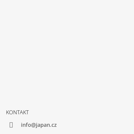
Z
Á
P
A
T
Í
KONTAKT
info@japan.cz