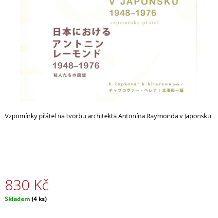
hvězdiček.
A
J
Í
T
?
HLEDAT
Vzpomínky přátel na tvorbu architekta Antonína Raymonda v Japonsku
D
O
P
830 Kč
O
R
U
Měrná
Skladem
(4 ks)
Č
cena:
U