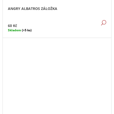
ANGRY ALBATROS ZÁLOŽKA
DE
60 Kč
Skladem
(>5 ks)