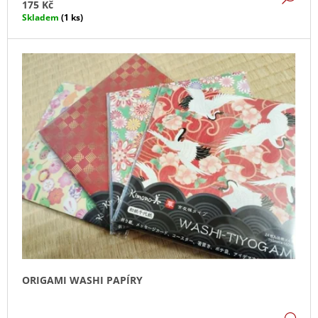
175 Kč
J
Skladem
(1 ks)
E
M
E
OBRÁZKOVÉ
KANDŽI
120
Kč
ORIGAMI WASHI PAPÍRY