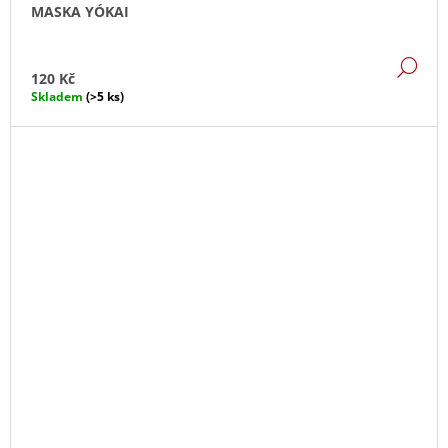
MASKA YÓKAI
DE
120 Kč
Skladem
(>5 ks)