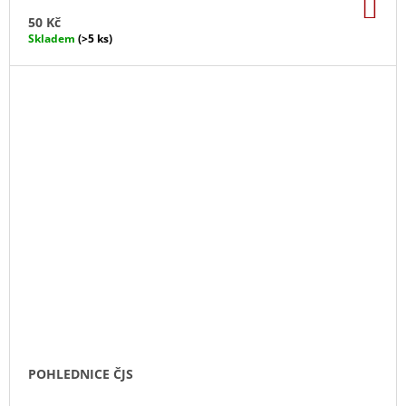
DO
KO
50 Kč
Skladem
(>5 ks)
POHLEDNICE ČJS