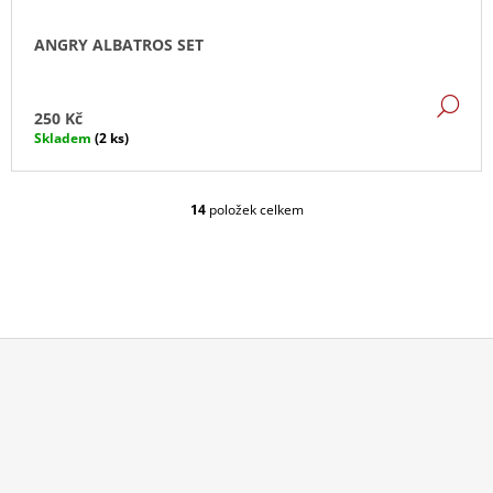
ANGRY ALBATROS SET
DE
250 Kč
Skladem
(2 ks)
14
položek celkem
O
V
L
Á
D
A
C
Í
P
Z
R
Á
V
P
K
Y
A
V