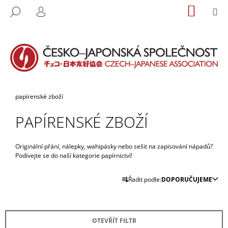
K
Přejít
NÁKUP
M
HLEDAT
na
KOŠÍK
O
PŘIHLÁŠENÍ
ZPĚT
ZPĚT
obsah
Š
Í
C
K
O
P
O
Domů
papírenské zboží
T
PAPÍRENSKÉ ZBOŽÍ
Ř
E
B
Originální přání, nálepky, wahipásky nebo sešit na zapisování nápadů?
Podívejte se do naší kategorie papírnictví!
U
J
Ř
Řadit podle:
DOPORUČUJEME
E
A
T
Z
E
E
OTEVŘÍT FILTR
N