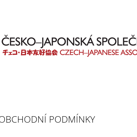
CO POTŘEBUJETE NAJÍT?
HLEDAT
DOPORUČUJEME
OBCHODNÍ PODMÍNKY
OBRÁZKOVÁ HIRAGANA
OBRÁZKOVÉ KA