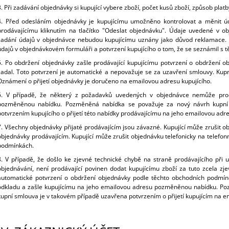
3. Při zadávání objednávky si kupující vybere zboží, počet kusů zboží, způsob platb
4. Před odesláním objednávky je kupujícímu umožněno kontrolovat a měnit úda
prodávajícímu kliknutím na tlačítko "Odeslat objednávku". Údaje uvedené v 
zadání údajů v objednávce nebudou kupujícímu uznány jako důvod reklamace. 
údajů v objednávkovém formuláři a potvrzení kupujícího o tom, že se seznámil s
5. Po obdržení objednávky zašle prodávající kupujícímu potvrzení o obdržení o
zadal. Toto potvrzení je automatické a nepovažuje se za uzavření smlouvy. Kupn
Oznámení o přijetí objednávky je doručeno na emailovou adresu kupujícího.
6. V případě, že některý z požadavků uvedených v objednávce nemůže prodá
pozměněnou nabídku. Pozměněná nabídka se považuje za nový návrh kupní
potvrzením kupujícího o přijetí této nabídky prodávajícímu na jeho emailovou a
7. Všechny objednávky přijaté prodávajícím jsou závazné. Kupující může zrušit 
objednávky prodávajícím. Kupující může zrušit objednávku telefonicky na telefon
podmínkách.
8. V případě, že došlo ke zjevné technické chybě na straně prodávajícího při
objednávání, není prodávající povinen dodat kupujícímu zboží za tuto zcela zj
automatické potvrzení o obdržení objednávky podle těchto obchodních podmíne
odkladu a zašle kupujícímu na jeho emailovou adresu pozměněnou nabídku. Po
kupní smlouva je v takovém případě uzavřena potvrzením o přijetí kupujícím na e