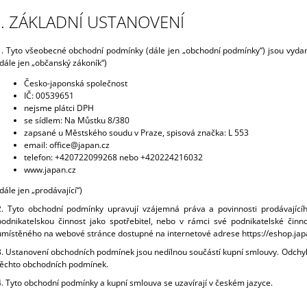
120 Kč
120 Kč
I. ZÁKLADNÍ USTANOVENÍ
1. Tyto všeobecné obchodní podmínky (dále jen „obchodní podmínky“) jsou vydan
(dále jen „občanský zákoník“)
Česko-japonská společnost
IČ: 00539651
nejsme plátci DPH
se sídlem: Na Můstku 8/380
zapsané u
Městského soudu v Praze
, spisová značka:
L 553
email: office@japan.cz
telefon: +420722099268 nebo
+420
224216032
www.japan.cz
(dále jen „prodávající“)
2. Tyto obchodní podmínky upravují vzájemná práva a povinnosti prodávající
podnikatelskou činnost jako spotřebitel, nebo v rámci své podnikatelské činno
umístěného na webové stránce dostupné na internetové adrese https://eshop.japan
3. Ustanovení obchodních podmínek jsou nedílnou součástí kupní smlouvy. Odchy
těchto obchodních podmínek.
4. Tyto obchodní podmínky a kupní smlouva se uzavírají v českém jazyce.