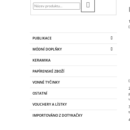
R
120 Kč
HLEDAT
A
N
N
Í
K
Přeskočit
PUBLIKACE
A
kategorie
P
T
A
MÓDNÍ DOPLŇKY
E
N
G
KERAMIKA
O
E
R
L
PAPÍRENSKÉ ZBOŽÍ
I
E
VONNÉ TYČINKY
OSTATNÍ
VOUCHERY A LÍSTKY
IMPORTOVÁNO Z DOTYKAČKY