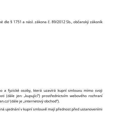
é dle § 1751 a násl. zákona č. 89/2012 Sb., občanský zákoník
ho a fyzické osoby, která uzavírá kupní smlouvu mimo svoji
sti (dále jen: „kupující“) prostřednictvím webového rozhraní
.cz/ (dále je „internetový obchod“).
lná ujednání v kupní smlouvě mají přednost před ustanoveními