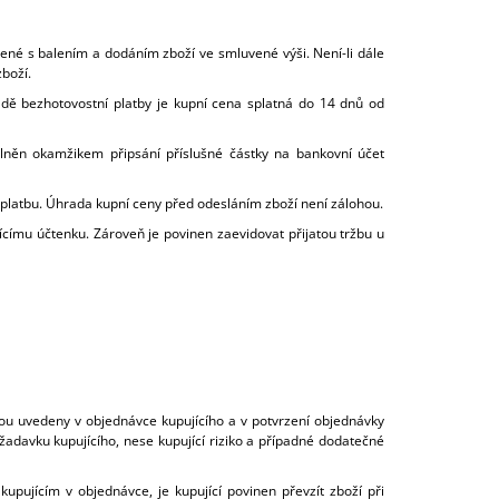
jené s balením a dodáním zboží ve smluvené výši. Není-li dále
boží.
ípadě bezhotovostní platby je kupní cena splatná do 14 dnů od
plněn okamžikem připsání příslušné částky na bankovní účet
platbu. Úhrada kupní ceny před odesláním zboží není zálohou.
jícímu účtenku. Zároveň je povinen zaevidovat přijatou tržbu u
jsou uvedeny v objednávce kupujícího a v potvrzení objednávky
žadavku kupujícího, nese kupující riziko a případné dodatečné
kupujícím v objednávce, je kupující povinen převzít zboží při