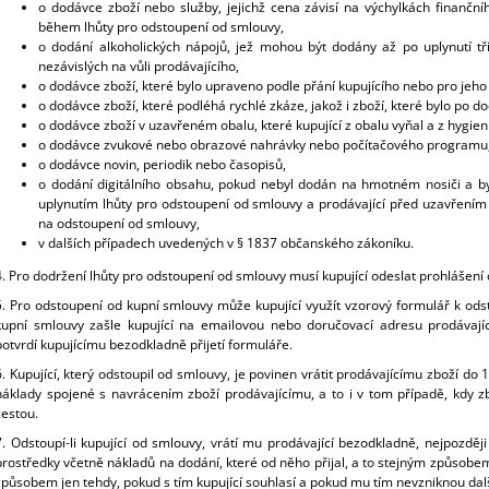
o dodávce zboží nebo služby, jejichž cena závisí na výchylkách finanční
během lhůty pro odstoupení od smlouvy,
o dodání alkoholických nápojů, jež mohou být dodány až po uplynutí tři
nezávislých na vůli prodávajícího,
o dodávce zboží, které bylo upraveno podle přání kupujícího nebo pro jeho
o dodávce zboží, které podléhá rychlé zkáze, jakož i zboží, které bylo po 
o dodávce zboží v uzavřeném obalu, které kupující z obalu vyňal a z hygien
o dodávce zvukové nebo obrazové nahrávky nebo počítačového programu, p
o dodávce novin, periodik nebo časopisů,
o dodání digitálního obsahu, pokud nebyl dodán na hmotném nosiči a b
uplynutím lhůty pro odstoupení od smlouvy a prodávající před uzavřením
na odstoupení od smlouvy,
v dalších případech uvedených v § 1837 občanského zákoníku.
4. Pro dodržení lhůty pro odstoupení od smlouvy musí kupující odeslat prohlášení
5. Pro odstoupení od kupní smlouvy může kupující využít vzorový formulář k od
kupní smlouvy zašle kupující na emailovou nebo doručovací adresu prodávají
potvrdí kupujícímu bezodkladně přijetí formuláře.
6. Kupující, který odstoupil od smlouvy, je povinen vrátit prodávajícímu zboží d
náklady spojené s navrácením zboží prodávajícímu, a to i v tom případě, kdy 
cestou.
7. Odstoupí-li kupující od smlouvy, vrátí mu prodávající bezodkladně, nejpozd
prostředky včetně nákladů na dodání, které od něho přijal, a to stejným způsobem.
způsobem jen tehdy, pokud s tím kupující souhlasí a pokud mu tím nevzniknou dalš