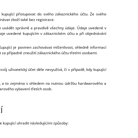
kupující přistupovat do svého zákaznického účtu. Ze svého
návat zboží také bez registrace.
inen uvádět správně a pravdivě všechny údaje. Údaje uvedené v
 Údaje uvedené kupujícím v zákaznickém účtu a při objednávání
pující je povinen zachovávat mlčenlivost, ohledně informací
 za případné zneužití zákaznického účtu třetími osobami.
svůj uživatelský účet déle nevyužívá, či v případě, kdy kupující
itě, a to zejména s ohledem na nutnou údržbu hardwarového a
arového vybavení třetích osob.
Í
 kupující uhradit následujícími způsoby: