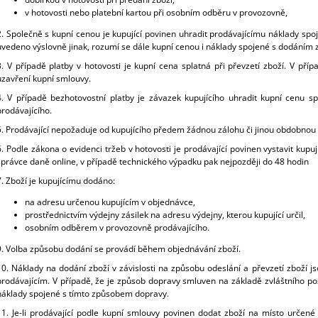
v hotovosti nebo platební kartou při osobním odběru v provozovně,
2. Společně s kupní cenou je kupující povinen uhradit prodávajícímu náklady spo
uvedeno výslovně jinak, rozumí se dále kupní cenou i náklady spojené s dodáním z
3. V případě platby v hotovosti je kupní cena splatná při převzetí zboží. V př
uzavření kupní smlouvy.
4. V případě bezhotovostní platby je závazek kupujícího uhradit kupní cenu s
prodávajícího.
5. Prodávající nepožaduje od kupujícího předem žádnou zálohu či jinou obdobnou 
6. Podle zákona o evidenci tržeb v hotovosti je prodávající povinen vystavit kupu
správce daně online, v případě technického výpadku pak nejpozději do 48 hodin
7. Zboží je kupujícímu dodáno:
na adresu určenou kupujícím v objednávce,
prostřednictvím výdejny zásilek na adresu výdejny, kterou kupující určil,
osobním odběrem v provozovně prodávajícího.
9.
Volba způsobu dodání se provádí během objednávání zboží.
10. Náklady na dodání zboží v závislosti na způsobu odeslání a převzetí zboží 
prodávajícím. V případě, že je způsob dopravy smluven na základě zvláštního po
náklady spojené s tímto způsobem dopravy.
11. Je-li prodávající podle kupní smlouvy povinen dodat zboží na místo určené 