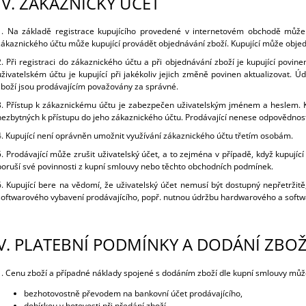
IV.
ZÁKAZNICKÝ ÚČET
1. Na základě registrace kupujícího provedené v internetovém obchodě může 
zákaznického účtu může kupující provádět objednávání zboží. Kupující může objed
2. Při registraci do zákaznického účtu a při objednávání zboží je kupující pov
uživatelském účtu je kupující při jakékoliv jejich změně povinen aktualizovat.
zboží jsou prodávajícím považovány za správné.
3. Přístup k zákaznickému účtu je zabezpečen uživatelským jménem a heslem. Ku
nezbytných k přístupu do jeho zákaznického účtu. Prodávající nenese odpovědnost
4. Kupující není oprávněn umožnit využívání zákaznického účtu třetím osobám.
5. Prodávající může zrušit uživatelský účet, a to zejména v případě, když kupující 
poruší své povinnosti z kupní smlouvy nebo těchto obchodních podmínek.
6. Kupující bere na vědomí, že uživatelský účet nemusí být dostupný nepřetrž
softwarového vybavení prodávajícího, popř. nutnou údržbu hardwarového a softw
V.
PLATEBNÍ PODMÍNKY A DODÁNÍ ZBOŽ
1. Cenu zboží a případné náklady spojené s dodáním zboží dle kupní smlouvy může
bezhotovostně převodem na bankovní účet prodávajícího,
dobírkou v hotovosti při předání zboží,