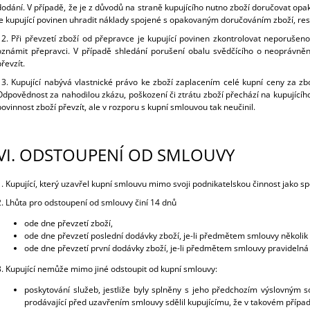
dodání. V případě, že je z důvodů na straně kupujícího nutno zboží doručovat o
je kupující povinen uhradit náklady spojené s opakovaným doručováním zboží, re
12. Při převzetí zboží od přepravce je kupující povinen zkontrolovat neporušen
oznámit přepravci. V případě shledání porušení obalu svědčícího o neoprávněn
převzít.
13. Kupující nabývá vlastnické právo ke zboží zaplacením celé kupní ceny za zb
Odpovědnost za nahodilou zkázu, poškození či ztrátu zboží přechází na kupující
povinnost zboží převzít, ale v rozporu s kupní smlouvou tak neučinil.
VI.
ODSTOUPENÍ OD SMLOUVY
1. Kupující, který uzavřel kupní smlouvu mimo svoji podnikatelskou činnost jako s
2. Lhůta pro odstoupení od smlouvy činí 14 dnů
ode dne převzetí zboží,
ode dne převzetí poslední dodávky zboží, je-li předmětem smlouvy několik
ode dne převzetí první dodávky zboží, je-li předmětem smlouvy pravideln
3. Kupující nemůže mimo jiné odstoupit od kupní smlouvy:
poskytování služeb, jestliže byly splněny s jeho předchozím výslovným
prodávající před uzavřením smlouvy sdělil kupujícímu, že v takovém příp