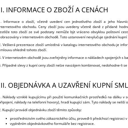
II.
INFORMACE O ZBOŽÍ A CENÁCH
1. Informace o zboží, včetně uvedení cen jednotlivého zboží a jeho hlavníc
internetového obchodu. Ceny zboží jsou uvedeny včetně daně z přidané hodnoty
jestliže toto zboží ze své podstaty nemůže být vráceno obvyklou poštovní cest
zobrazovány v internetovém obchodě. Toto ustanovení nevylučuje sjednání kupní
2. Veškerá prezentace zboží umístěná v katalogu internetového obchodu je infor
smlouvu ohledně tohoto zboží.
3. V internetovém obchodě jsou zveřejněny informace o nákladech spojených s b
4. Případné slevy z kupní ceny zboží nelze navzájem kombinovat, nedohodne-li se p
III.
OBJEDNÁVKA A UZAVŘENÍ KUPNÍ SM
1. Náklady vzniklé kupujícímu při použití komunikačních prostředků na dálku v 
připojení, náklady na telefonní hovory), hradí kupující sám. Tyto náklady se neliší 
2. Kupující provádí objednávku zboží těmito způsoby:
prostřednictvím svého zákaznického účtu, provedl-li předchozí registraci 
vyplněním objednávkového formuláře bez registrace.