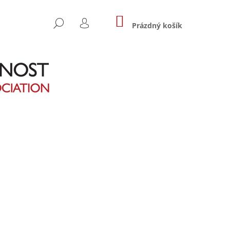
NÁKUPNÍ
HLEDAT
KOŠÍK
Prázdný košík
PŘIHLÁŠENÍ
Následující
NDŽI