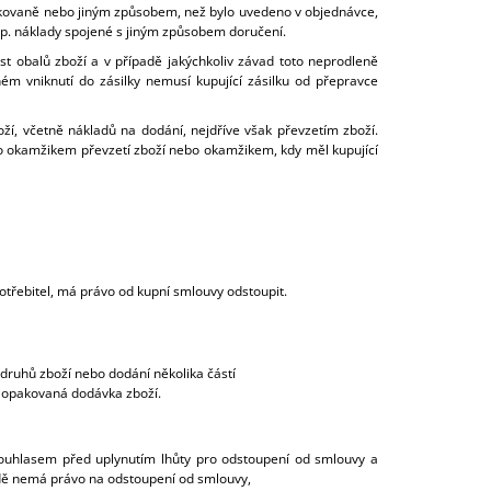
pakovaně nebo jiným způsobem, než bylo uvedeno v objednávce,
sp. náklady spojené s jiným způsobem doručení.
ost obalů zboží a v případě jakýchkoliv závad toto neprodleně
ém vniknutí do zásilky nemusí kupující zásilku od přepravce
oží, včetně nákladů na dodání, nejdříve však převzetím zboží.
ho okamžikem převzetí zboží nebo okamžikem, kdy měl kupující
potřebitel, má právo od kupní smlouvy odstoupit.
 druhů zboží nebo dodání několika částí
á opakovaná dodávka zboží.
 souhlasem před uplynutím lhůty pro odstoupení od smlouvy a
adě nemá právo na odstoupení od smlouvy,