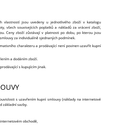
h vlastností jsou uvedeny u jednotlivého zboží v katalogu
, všech souvisejících poplatků a nákladů za vrácení zboží,
ou. Ceny zboží zůstávají v platnosti po dobu, po kterou jsou
 smlouvy za individuálně sjednaných podmínek.
mativního charakteru a prodávající není povinen uzavřít kupní
alením a dodáním zboží.
rodávající s kupujícím jinak.
LOUVY
souvislosti s uzavřením kupní smlouvy (náklady na internetové
od základní sazby.
v internetovém obchodě,