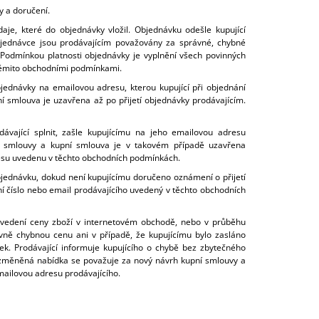
y a doručení.
je, které do objednávky vložil. Objednávku odešle kupující
objednávce jsou prodávajícím považovány za správné, chybné
Podmínkou platnosti objednávky je vyplnění všech povinných
 těmito obchodními podmínkami.
bjednávky na emailovou adresu, kterou kupující při objednání
í smlouva je uzavřena až po přijetí objednávky prodávajícím.
vající splnit, zašle kupujícímu na jeho emailovou adresu
 smlouvy a kupní smlouva je v takovém případě uzavřena
dresu uvedenu v těchto obchodních podmínkách.
objednávku, dokud není kupujícímu doručeno oznámení o přijetí
ní číslo nebo email prodávajícího uvedený v těchto obchodních
 uvedení ceny zboží v internetovém obchodě, nebo v průběhu
evně chybnou cenu ani v případě, že kupujícímu bylo zasláno
k. Prodávající informuje kupujícího o chybě bez zbytečného
změněná nabídka se považuje za nový návrh kupní smlouvy a
mailovou adresu prodávajícího.