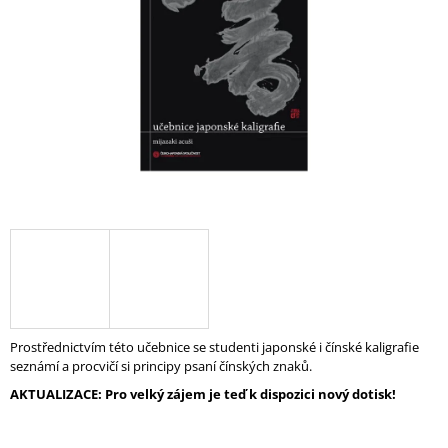
hvězdiček.
A
J
Í
T
?
HLEDAT
D
O
Prostřednictvím této učebnice se studenti japonské i čínské kaligrafie
P
seznámí a procvičí si principy psaní čínských znaků.
O
R
AKTUALIZACE: Pro velký zájem je teď k dispozici nový dotisk!
U
Č
U