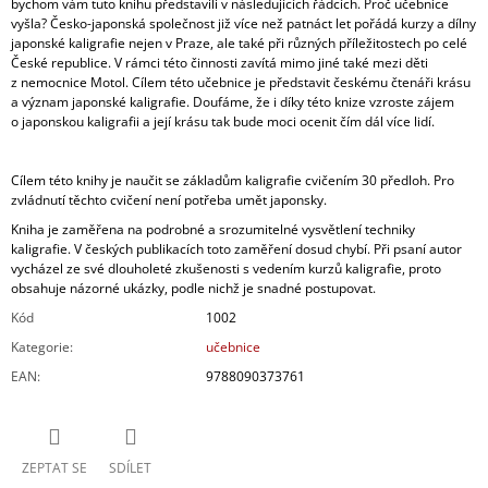
bychom vám tuto knihu představili v následujících řádcích. Proč učebnice
vyšla? Česko-japonská společnost již více než patnáct let pořádá kurzy a dílny
japonské kaligrafie nejen v Praze, ale také při různých příležitostech po celé
České republice. V rámci této činnosti zavítá mimo jiné také mezi děti
z nemocnice Motol. Cílem této učebnice je představit českému čtenáři krásu
a význam japonské kaligrafie. Doufáme, že i díky této knize vzroste zájem
o japonskou kaligrafii a její krásu tak bude moci ocenit čím dál více lidí.
Cílem této knihy je naučit se základům kaligrafie cvičením 30 předloh. Pro
zvládnutí těchto cvičení není potřeba umět japonsky.
Kniha je zaměřena na podrobné a srozumitelné vysvětlení techniky
kaligrafie. V českých publikacích toto zaměření dosud chybí. Při psaní autor
vycházel ze své dlouholeté zkušenosti s vedením kurzů kaligrafie, proto
obsahuje názorné ukázky, podle nichž je snadné postupovat.
Kód
1002
Kategorie
:
učebnice
EAN
:
9788090373761
ZEPTAT SE
SDÍLET