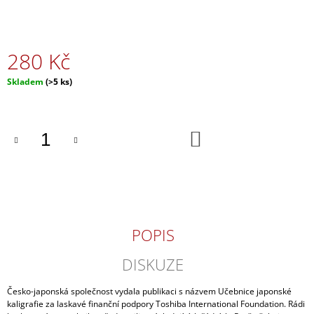
J
E
M
E
280 Kč
Měrná
Skladem
(>5 ks)
OBRÁZKOVÁ
cena:
KATAKANA
120
Kč
DO
KOŠÍKU
POPIS
DISKUZE
Česko-japonská společnost vydala publikaci s názvem Učebnice japonské
kaligrafie za laskavé finanční podpory Toshiba International Foundation. Rádi