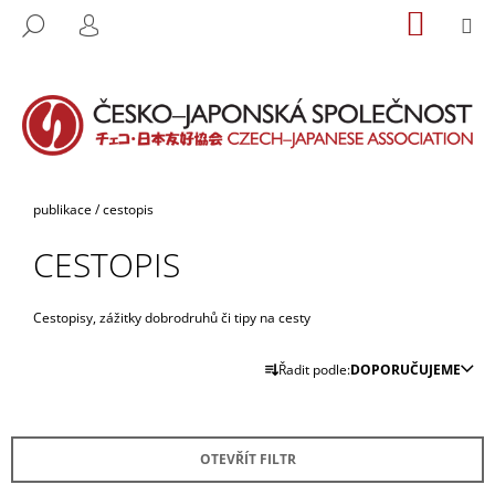
K
Přejít
NÁKUP
M
HLEDAT
na
KOŠÍK
O
PŘIHLÁŠENÍ
ZPĚT
ZPĚT
obsah
Š
Í
C
K
O
P
O
Domů
publikace
/
cestopis
T
CESTOPIS
Ř
E
B
Cestopisy, zážitky dobrodruhů či tipy na cesty
U
Ř
Řadit podle:
DOPORUČUJEME
J
A
E
Z
T
E
E
OTEVŘÍT FILTR
N
N