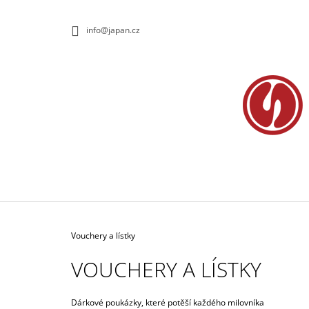
K
Přejít
na
O
ZPĚT
ZPĚT
info@japan.cz
obsah
DO
DO
Š
OBCHODU
OBCHODU
Í
K
Domů
Vouchery a lístky
VOUCHERY A LÍSTKY
OBRÁZKOVÁ KATAKANA
Dárkové poukázky, které potěší každého milovníka