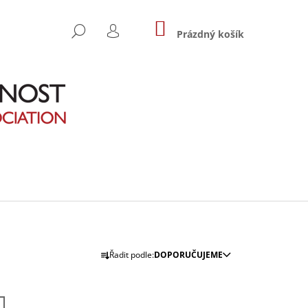
NÁKUPNÍ
HLEDAT
KOŠÍK
Prázdný košík
PŘIHLÁŠENÍ
Ř
Následující
Řadit podle:
DOPORUČUJEME
A
Z
NDŽI
E