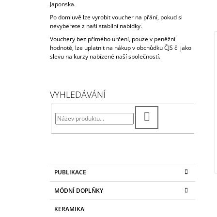
Japonska.
120 Kč
Po domluvě lze vyrobit voucher na přání, pokud si
nevyberete z naší stabilní nabídky.
Vouchery bez přímého určení, pouze v peněžní
hodnotě, lze uplatnit na nákup v obchůdku ČJS či jako
slevu na kurzy nabízené naší společností.
I
P
O
VYHLEDÁVÁNÍ
S
T
HLEDAT
R
A
N
N
K
Přeskočit
Í
PUBLIKACE
A
kategorie
T
P
MÓDNÍ DOPLŇKY
E
A
G
KERAMIKA
N
O