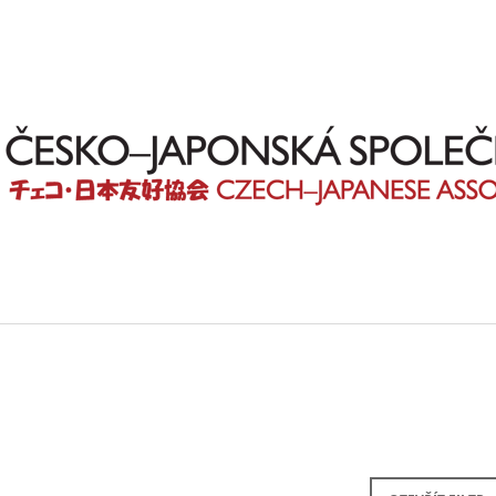
CO POTŘEBUJETE NAJÍT?
HLEDAT
DOPORUČUJEME
OBRÁZKOVÁ HIRAGANA
OBRÁZKOVÉ KA