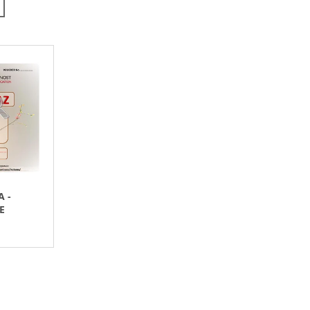
N
Í
P
R
O
D
U
K
T
Ů
 -
E