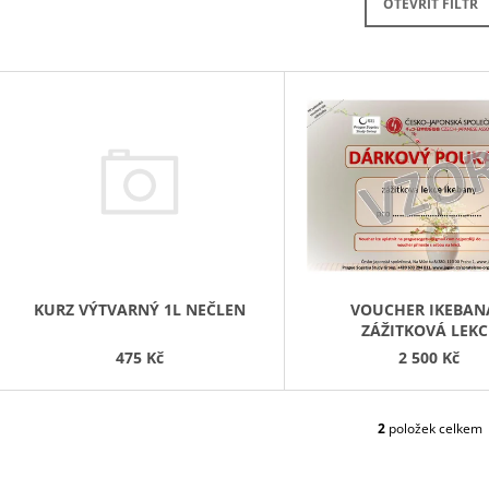
OTEVŘÍT FILTR
120 Kč
120 Kč
V
Ý
P
S
P
R
O
D
KURZ VÝTVARNÝ 1L NEČLEN
VOUCHER IKEBANA
ZÁŽITKOVÁ LEKC
U
475 Kč
2 500 Kč
K
T
Ů
2
položek celkem
O
V
L