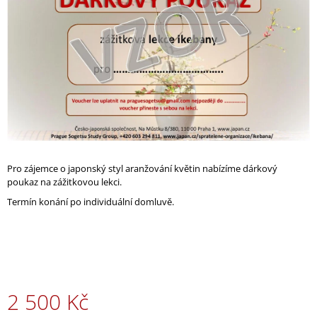
hvězdiček.
A
J
Í
T
?
HLEDAT
Pro zájemce o japonský styl aranžování květin nabízíme dárkový
poukaz na zážitkovou lekci.
Termín konání po individuální domluvě.
D
O
P
O
R
U
2 500 Kč
Č
U