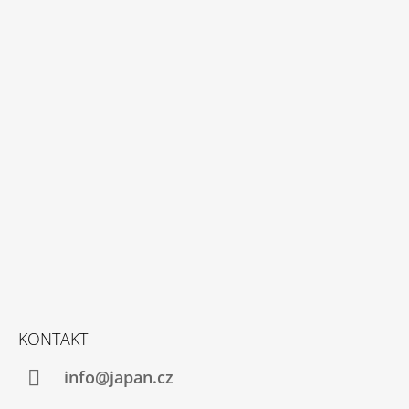
Z
Á
P
A
T
Í
KONTAKT
info@japan.cz