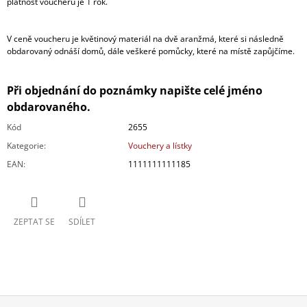
platnost voucheru je 1 rok.
V ceně voucheru je květinový materiál na dvě aranžmá, které si následně
obdarovaný odnáší domů, dále veškeré pomůcky, které na místě zapůjčíme.
Při objednání do poznámky napište celé jméno
obdarovaného.
Kód
2655
Kategorie
:
Vouchery a lístky
EAN
:
1111111111185
ZEPTAT SE
SDÍLET