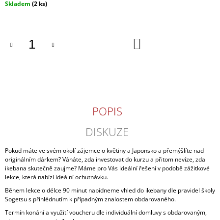
Měrná
Skladem
(2 ks)
J
cena:
E
M
E
DO
KOŠÍKU
NÁLEPKY
Z
JAPONSKA
99
Kč
POPIS
DISKUZE
Pokud máte ve svém okolí zájemce o květiny a Japonsko a přemýšlíte nad
originálním dárkem? Váháte, zda investovat do kurzu a přitom nevíze, zda
ikebana skutečně zaujme? Máme pro Vás ideální řešení v podobě zážitkové
lekce, která nabízí ideální ochutnávku.
Během lekce o délce 90 minut nabídneme vhled do ikebany dle pravidel školy
Sogetsu s přihlédnutím k případným znalostem obdarovaného.
Termín konání a využití voucheru dle individuální domluvy s obdarovaným,