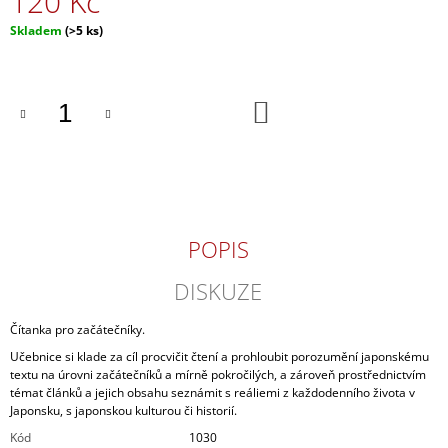
120 Kč
J
Měrná
Skladem
(>5 ks)
E
cena:
M
E
DO
KOŠÍKU
CHRÁM
PLNÝ
KVĚTŮ
480
Kč
POPIS
DISKUZE
Čítanka pro začátečníky.
Učebnice si klade za cíl procvičit čtení a prohloubit porozumění japonskému
textu na úrovni začátečníků a mírně pokročilých, a zároveň prostřednictvím
témat článků a jejich obsahu seznámit s reáliemi z každodenního života v
Japonsku, s japonskou kulturou či historií.
Kód
1030