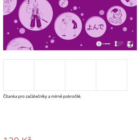
A
J
Í
T
?
HLEDAT
Čítanka pro začátečníky a mírně pokročilé.
D
O
P
O
R
U
Č
U