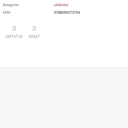
Kategorie
:
učebnice
EAN
:
9788090373754
ZEPTAT SE
SDÍLET
Z
Á
P
A
T
Í