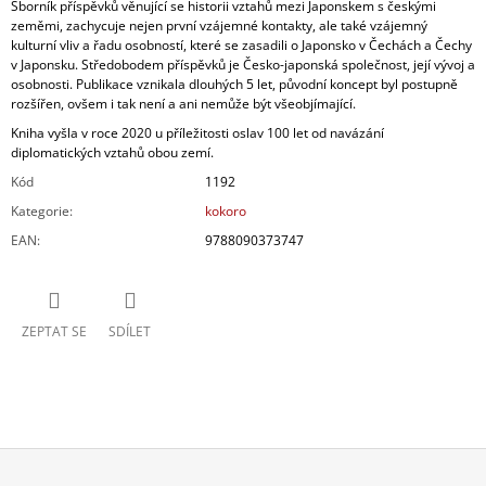
Sborník příspěvků věnující se historii vztahů mezi Japonskem s českými
zeměmi, zachycuje nejen první vzájemné kontakty, ale také vzájemný
kulturní vliv a řadu osobností, které se zasadili o Japonsko v Čechách a Čechy
v Japonsku. Středobodem příspěvků je Česko-japonská společnost, její vývoj a
osobnosti. Publikace vznikala dlouhých 5 let, původní koncept byl postupně
rozšířen, ovšem i tak není a ani nemůže být všeobjímající.
Kniha vyšla v roce 2020 u příležitosti oslav 100 let od navázání
diplomatických vztahů obou zemí.
Kód
1192
Kategorie
:
kokoro
EAN
:
9788090373747
ZEPTAT SE
SDÍLET