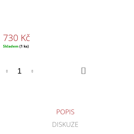
J
E
M
E
730 Kč
CHRÁM
PLNÝ
KVĚTŮ
Měrná
Skladem
(1 ks)
cena:
480
Kč
DO
KOŠÍKU
POPIS
DISKUZE