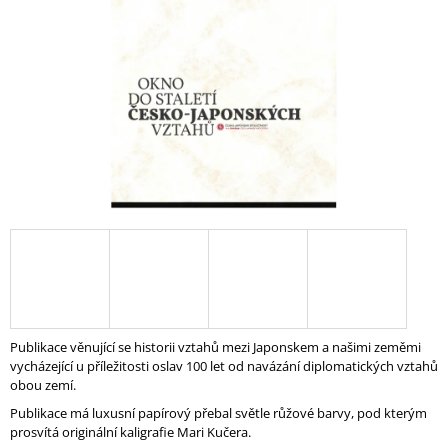
hvězdiček.
A
J
Í
T
?
HLEDAT
D
O
Publikace věnující se historii vztahů mezi Japonskem a našimi zeměmi
P
vycházející u příležitosti oslav 100 let od navázání diplomatických vztahů
O
obou zemí.
R
U
Publikace má luxusní papírový přebal světle růžové barvy, pod kterým
Č
prosvítá originální kaligrafie Mari Kučera.
U