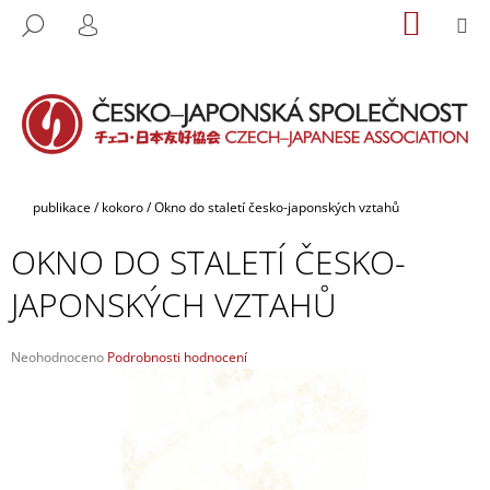
K
Přejít
NÁKUP
M
HLEDAT
na
KOŠÍK
O
PŘIHLÁŠENÍ
ZPĚT
ZPĚT
obsah
Š
Í
C
K
O
P
O
Domů
publikace
/
kokoro
/
Okno do staletí česko-japonských vztahů
T
OKNO DO STALETÍ ČESKO-
Ř
E
JAPONSKÝCH VZTAHŮ
B
U
Průměrné
Neohodnoceno
Podrobnosti hodnocení
J
hodnocení
produktu
E
je
T
0,0
E
z
5
N