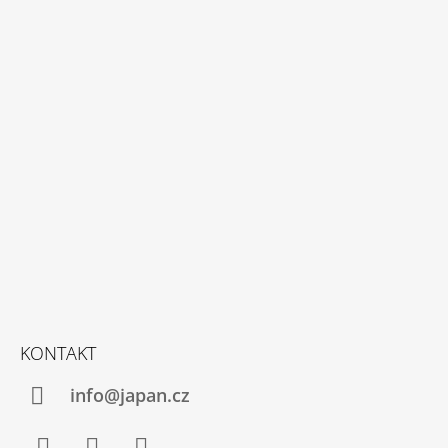
Z
Á
P
A
T
Í
KONTAKT
info@japan.cz