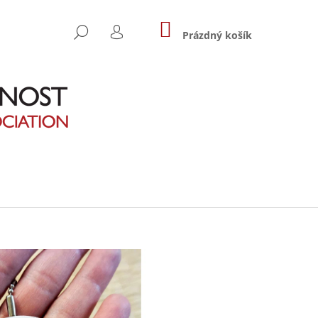
NÁKUPNÍ
HLEDAT
KOŠÍK
Prázdný košík
PŘIHLÁŠENÍ
Následující
NDŽI