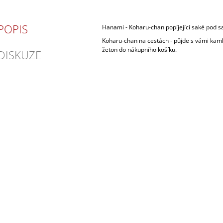
POPIS
Hanami - Koharu-chan popíjející saké pod s
Koharu-chan na cestách - půjde s vámi kamko
žeton do nákupního košíku.
DISKUZE