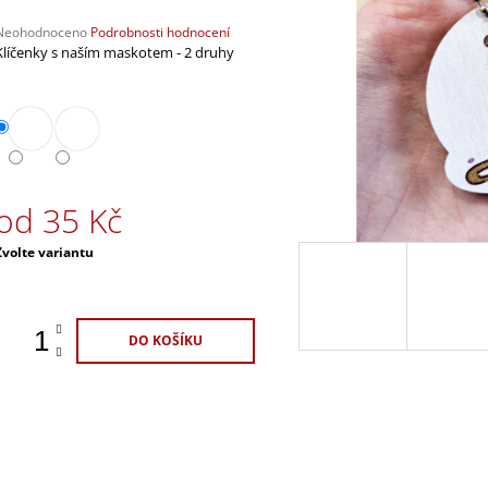
120 Kč
120 Kč
Průměrné
Neohodnoceno
Podrobnosti hodnocení
hodnocení
Klíčenky s naším maskotem - 2 druhy
produktu
e
,0
5
vězdiček.
od
35 Kč
Měrná
Zvolte variantu
ena:
DO KOŠÍKU