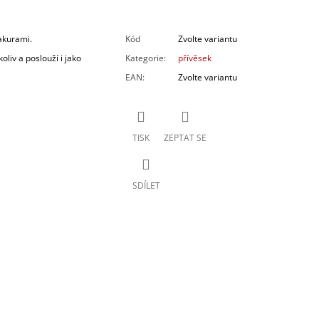
akurami.
Kód
Zvolte variantu
liv a poslouží i jako
Kategorie
:
přívěsek
EAN
:
Zvolte variantu
TISK
ZEPTAT SE
SDÍLET