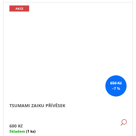
AKCE
650 Kč
–7 %
TSUMAMI ZAIKU PŘÍVĚSEK
DE
600 Kč
Skladem
(1 ks)