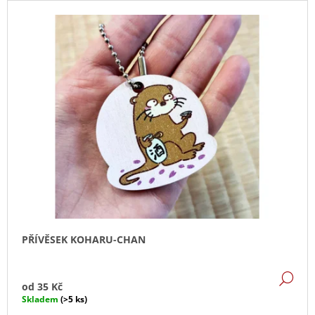
J
E
M
E
OBRÁZKOVÁ
HIRAGANA
120
Kč
PŘÍVĚSEK KOHARU-CHAN
DE
od
35 Kč
Skladem
(>5 ks)