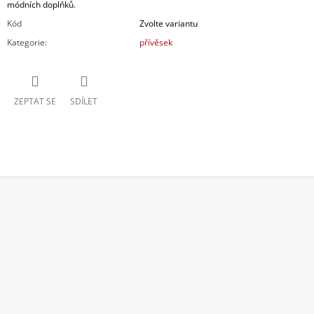
módních doplňků.
Kód
Zvolte variantu
Kategorie
:
přívěsek
ZEPTAT SE
SDÍLET
Z
Á
P
A
T
Í