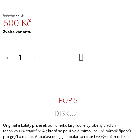
J
E
650 Kč
–7 %
M
600 Kč
E
Měrná
Zvolte variantu
OBRÁZKOVÉ
cena:
KANDŽI
120
DO
Kč
KOŠÍKU
POPIS
DISKUZE
Originální kulatý přívěšek od Tomoko Lisy ručně vyrobený tradiční
technikou
tsumami zaiku
, která se používala mimo jiné i při výrobě šperků
pro gejši a maiko. V současnosti její popularita roste i ve výrobě moderních